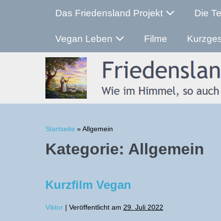
Zum
Das Friedensland Projekt
Die Te
Inhalt
springen
Vegan Leben
Filme
Kurzge
Startseite
»
Allgemein
Kategorie:
Allgemein
Kurzfilm Vegan
Viktor
|
Veröffentlicht am
29. Juli 2022