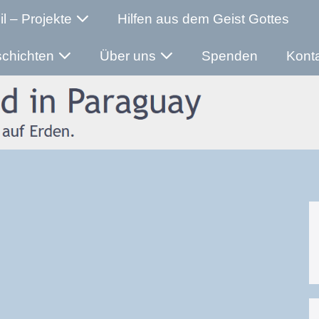
il – Projekte
Hilfen aus dem Geist Gottes
schichten
Über uns
Spenden
Kont