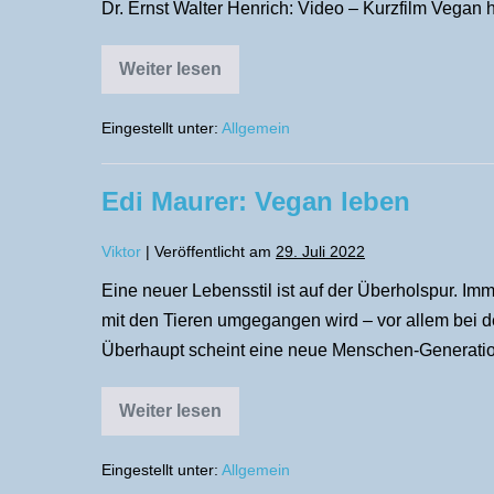
Dr. Ernst Walter Henrich: Video – Kurzfilm Vegan 
Weiter lesen
Kurzfilm
Vegan
Eingestellt unter:
Allgemein
Edi Maurer: Vegan leben
Viktor
|
Veröffentlicht am
29. Juli 2022
Eine neuer Lebensstil ist auf der Überholspur. I
mit den Tieren umgegangen wird – vor allem bei der
Überhaupt scheint eine neue Menschen-Generation
Weiter lesen
Edi
Maurer:
Vegan
Eingestellt unter:
Allgemein
leben